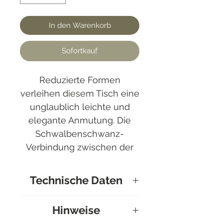
In den Warenkorb
Sofortkauf
Reduzierte Formen
verleihen diesem Tisch eine
unglaublich leichte und
elegante Anmutung. Die
Schwalbenschwanz-
Verbindung zwischen der
Platte und den Füssen
zeugt von hoher
Technische Daten
Verarbeitungsqualität des
Massivholzes.
Marke : Riva 1920
Hinweise
Material Platte :