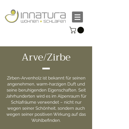
Arve/Zirbe
Zirben-Arvenholz ist bekannt für seinen
angenehmen, warm-harzigen Duft und
seine beruhigenden Eigenschaften. Seit
Jahrhunderten wird es im Alpenraum für
Schlafräume verwendet – nicht nur
wegen seiner Schönheit, sondern auch
wegen seiner positiven Wirkung auf das
Wohlbefinden.