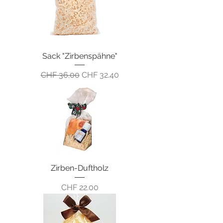
Sack "Zirbenspähne"
Standardpreis
Sale-Preis
CHF 36.00
CHF 32.40
Zirben-Duftholz
Preis
CHF 22.00