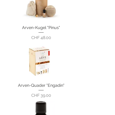
Arven-Kugel "Pinus"
Preis
CHF 48.00
Arven-Quader "Engadin"
Preis
CHF 39.00