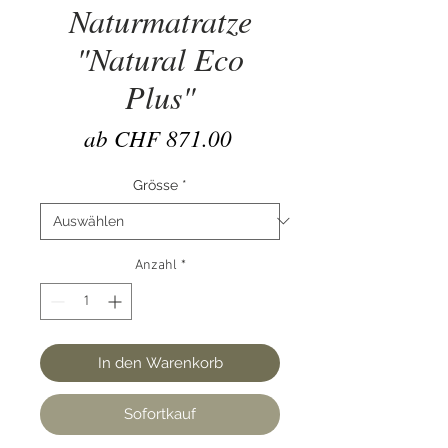
Naturmatratze
"Natural Eco
Plus"
Sale-
ab
CHF 871.00
Preis
Grösse
*
Anzahl
*
In den Warenkorb
Sofortkauf