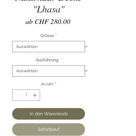
"Lhasa"
Sale-
ab
CHF 280.00
Preis
Grösse
*
Ausführung
*
Anzahl
*
In den Warenkorb
Sofortkauf