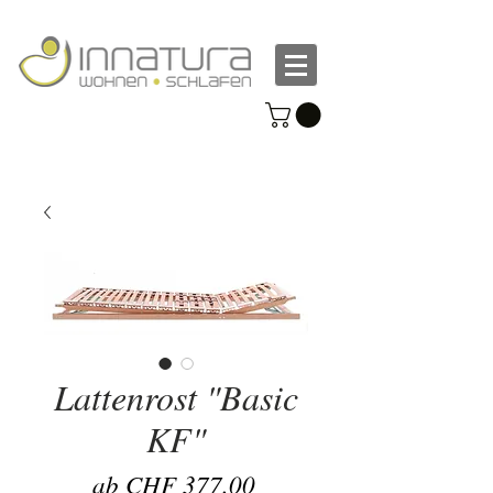
Lattenrost "Basic
KF"
Sale-
ab
CHF 377.00