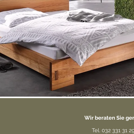
Wir beraten Sie ge
Tel. 032 331 31 2