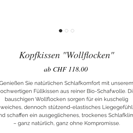
Kopfkissen "Wollflocken"
Sale-
ab
CHF 118.00
Preis
Genießen Sie natürlichen Schlafkomfort mit unsere
ochwertigen Füllkissen aus reiner Bio-Schafwolle. D
bauschigen Wollflocken sorgen für ein kuschelig
weiches, dennoch stützend-elastisches Liegegefühl
nd schaffen ein ausgeglichenes, trockenes Schlafkli
– ganz natürlich, ganz ohne Kompromisse.