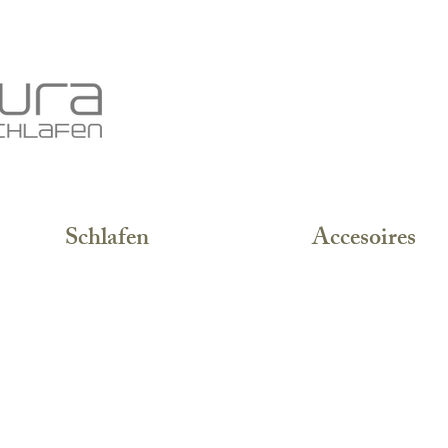
Schlafen
Accesoires