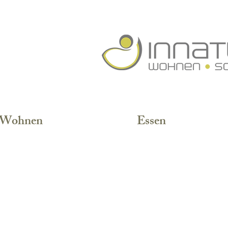
Wohnen
Essen