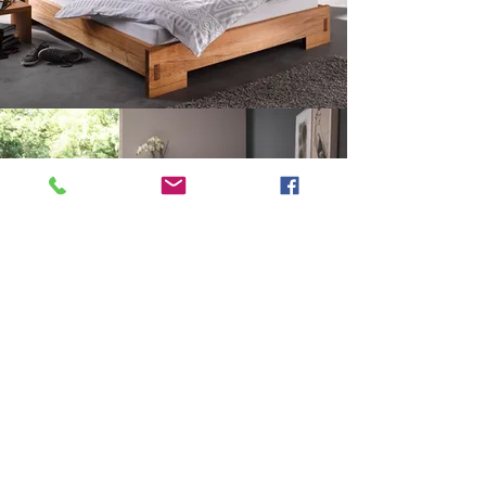
wechselnde Einflüsse (Bsp.
für Sie (im gleichen Umfang
Temparatur, Luftfeuchtigkeit
wie die Lieferung) kostenlos;
verändern);
Das Produkt kann nach der
Sonneneinstrahlung kann die
Auslieferung nicht mehr
Farbe des Holzes
zurückgegeben oder
beeinflussen. Es kann
umgetauscht werden, da es
nachdunkeln oder aufhellen.
sich um ein individualisiertes
Produkt handelt
(Ausnahme Garantiefälle).