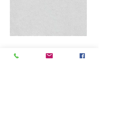
Haben Sie Schwierigkeiten
bei der Lederauswahl?
Oftmals ist es schwierig, sich die
Farbtöne vom Leder im eigenen
Wohnraum vorstellen zu können.
Deshalb können Sie sich von uns die
verschiedenen Lederfarben in einer
Mustergrösse direkt zu Ihnen nach
Hause schicken lassen. Und so
gehts:
Einfach Kontaktformular (unten)
ausfüllen und Sie erhalten die